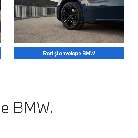
Roți și anvelope BMW
ale BMW.