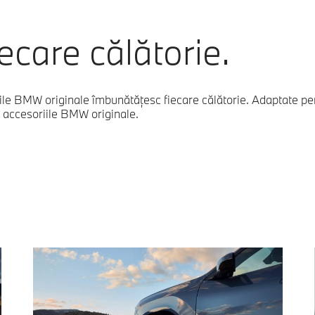
ecare călătorie.
riile BMW originale îmbunătățesc fiecare călătorie. Adaptate p
cu accesoriile BMW originale.