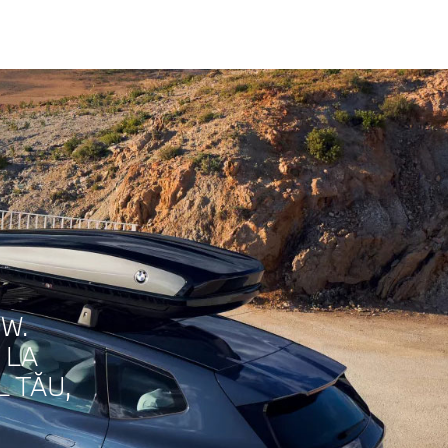
W.
 LA
 TĂU,