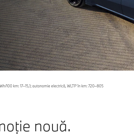
kWh/100 km: 17–15,1; autonomie electrică, WLTP în km: 720–805
moție nouă.