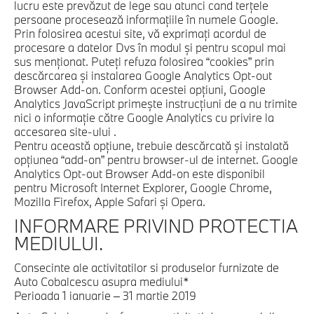
lucru este prevăzut de lege sau atunci cand terţele
persoane procesează informaţiile în numele Google.
Prin folosirea acestui site, vă exprimaţi acordul de
procesare a datelor Dvs în modul şi pentru scopul mai
sus menţionat. Puteţi refuza folosirea “cookies” prin
descărcarea şi instalarea Google Analytics Opt-out
Browser Add-on. Conform acestei opţiuni, Google
Analytics JavaScript primeşte instrucţiuni de a nu trimite
nici o informaţie către Google Analytics cu privire la
accesarea site-ului .
Pentru această opţiune, trebuie descărcată şi instalată
opţiunea “add-on” pentru browser-ul de internet. Google
Analytics Opt-out Browser Add-on este disponibil
pentru Microsoft Internet Explorer, Google Chrome,
Mozilla Firefox, Apple Safari şi Opera.
INFORMARE PRIVIND PROTECTIA
MEDIULUI.
Consecinte ale activitatilor si produselor furnizate de
Auto Cobalcescu asupra mediului*
Perioada 1 ianuarie – 31 martie 2019