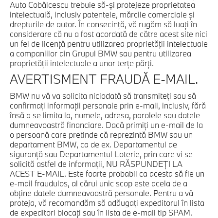
Auto Cobălcescu trebuie să-şi protejeze proprietatea
intelectuală, inclusiv patentele, mărcile comerciale şi
drepturile de autor. În consecinţă, vă rugăm să luaţi în
considerare că nu a fost acordată de către acest site nici
un fel de licenţă pentru utilizarea proprietăţii intelectuale
a companiilor din Grupul BMW sau pentru utilizarea
proprietăţii intelectuale a unor terţe părţi.
AVERTISMENT FRAUDĂ E-MAIL.
BMW nu vă va solicita niciodată să transmiteţi sau să
confirmaţi informaţii personale prin e-mail, inclusiv, fără
însă a se limita la, numele, adresa, parolele sau datele
dumneavoastră financiare. Dacă primiţi un e-mail de la
o persoană care pretinde că reprezintă BMW sau un
departament BMW, ca de ex. Departamentul de
siguranţă sau Departamentul Loterie, prin care vi se
solicită astfel de informaţii, NU RĂSPUNDEŢI LA
ACEST E-MAIL. Este foarte probabil ca acesta să fie un
e-mail fraudulos, al cărui unic scop este acela de a
obţine datele dumneavoastră personale. Pentru a vă
proteja, vă recomandăm să adăugaţi expeditorul în lista
de expeditori blocaţi sau în lista de e-mail tip SPAM.