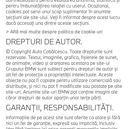
pentru îmbunatăţirea relaţiei cu userul. Ocazional,
cookies pot servi unui scop suplimentar în anumite
secţiuni ale site-ului. Veţi fi informat despre acest lucru
dacă accesaţi una dintre aceste secţiuni.
> Află mai multe despre politica de cookie-uri
DREPTURI DE AUTOR.
© Copyright Auto Cobălcescu. Toate drepturile sunt
rezervate. Textul, imaginile, grafica, fişierele de sunet,
de animaţie, video şi aranjarea acestora pe site-ul
Grupului BMW sunt subiect pentru drepturi de autor şi
alt fel de protecţie a proprietăţii intelectuale. Aceste
obiecte nu pot fi copiate pentru utilizare comercială sau
distribuţie, şi nici nu pot fi modificate sau postate pe alte
site-uri. Anumite site-uri BMW pot conţine imagini ale
căror drepturi de autor aparţin unor terţe părţi.
GARANŢII, RESPONSABILITĂŢI.
Informaţiile de pe acest site sunt oferite ca atare şi fără
nici un fel de garanţie, expresă sau implicită, inclusiv
(dar fără limitare la) orice garanţii mercantile implicite,