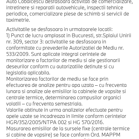
Auto Cobalcescu desfasoara activitati de comercializare,
intretinere si reparatii autovehicule, inspectii tehnice
periodice, comercializare piese de schimb si servicii de
taximetrie.
Activitatile se desfasoara in urmatoarele locatii:
1) Punct de lucru amplasat in Bucuresti, str.Splaiul Unirii
nr. 309, sector 3: activitatile se desfasoara in
conformitate cu prevederile Autorizatiei de Mediu nr.
533/2009. Sunt aplicate integral cerintele de
monitorizare a factorilor de mediu si ale gestionarii
deseurilor conform cu autorizatiile detinute si cu
legislatia aplicabila.
Monitorizarea factorilor de mediu se face prin
efectuarea de analize pentru apa uzata – cu frecventa
lunara si analize ale emisiilor la cabinele de vopsite si
centrale termice, determinarea compusilor organici
volatili – cu frecventa semestriala.
Valorile obtinute in urma analizelor efectuate pentru
apele uzate se incadreaza in limite conform cerintelor
HGR/352/2005/NTPA 002 si HG 570/2016.
Masurarea emisiilor de la sursele fixe (centrale termice
si cabine de vopsire) se face conform Ord. MAPPM