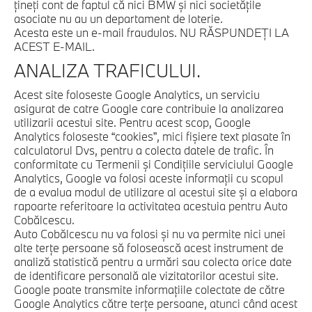
ţineţi cont de faptul că nici BMW şi nici societăţile
asociate nu au un departament de loterie.
Acesta este un e-mail fraudulos. NU RĂSPUNDEŢI LA
ACEST E-MAIL.
ANALIZA TRAFICULUI.
Acest site foloseste Google Analytics, un serviciu
asigurat de catre Google care contribuie la analizarea
utilizarii acestui site. Pentru acest scop, Google
Analytics foloseste “cookies”, mici fişiere text plasate în
calculatorul Dvs, pentru a colecta datele de trafic. În
conformitate cu Termenii şi Condiţiile serviciului Google
Analytics, Google va folosi aceste informaţii cu scopul
de a evalua modul de utilizare al acestui site şi a elabora
rapoarte referitoare la activitatea acestuia pentru Auto
Cobălcescu.
Auto Cobălcescu nu va folosi şi nu va permite nici unei
alte terţe persoane să folosească acest instrument de
analiză statistică pentru a urmări sau colecta orice date
de identificare personală ale vizitatorilor acestui site.
Google poate transmite informaţiile colectate de către
Google Analytics către terţe persoane, atunci când acest