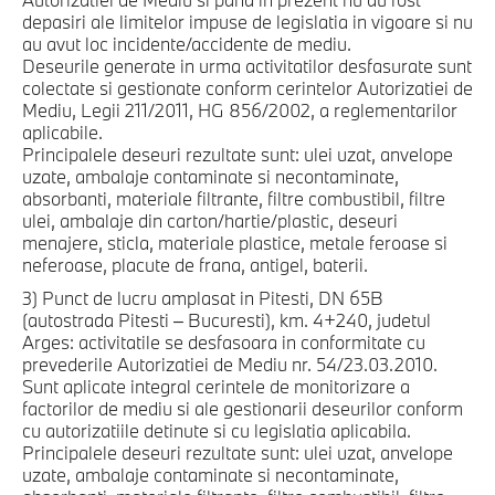
depasiri ale limitelor impuse de legislatia in vigoare si nu
au avut loc incidente/accidente de mediu.
Deseurile generate in urma activitatilor desfasurate sunt
colectate si gestionate conform cerintelor Autorizatiei de
Mediu, Legii 211/2011, HG 856/2002, a reglementarilor
aplicabile.
Principalele deseuri rezultate sunt: ulei uzat, anvelope
uzate, ambalaje contaminate si necontaminate,
absorbanti, materiale filtrante, filtre combustibil, filtre
ulei, ambalaje din carton/hartie/plastic, deseuri
menajere, sticla, materiale plastice, metale feroase si
neferoase, placute de frana, antigel, baterii.
3) Punct de lucru amplasat in Pitesti, DN 65B
(autostrada Pitesti – Bucuresti), km. 4+240, judetul
Arges: activitatile se desfasoara in conformitate cu
prevederile Autorizatiei de Mediu nr. 54/23.03.2010.
Sunt aplicate integral cerintele de monitorizare a
factorilor de mediu si ale gestionarii deseurilor conform
cu autorizatiile detinute si cu legislatia aplicabila.
Principalele deseuri rezultate sunt: ulei uzat, anvelope
uzate, ambalaje contaminate si necontaminate,