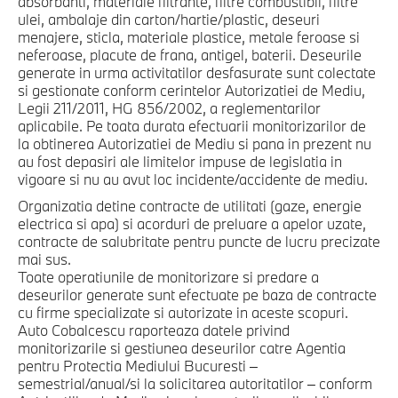
absorbanti, materiale filtrante, filtre combustibil, filtre
ulei, ambalaje din carton/hartie/plastic, deseuri
menajere, sticla, materiale plastice, metale feroase si
neferoase, placute de frana, antigel, baterii. Deseurile
generate in urma activitatilor desfasurate sunt colectate
si gestionate conform cerintelor Autorizatiei de Mediu,
Legii 211/2011, HG 856/2002, a reglementarilor
aplicabile. Pe toata durata efectuarii monitorizarilor de
la obtinerea Autorizatiei de Mediu si pana in prezent nu
au fost depasiri ale limitelor impuse de legislatia in
vigoare si nu au avut loc incidente/accidente de mediu.
Organizatia detine contracte de utilitati (gaze, energie
electrica si apa) si acorduri de preluare a apelor uzate,
contracte de salubritate pentru puncte de lucru precizate
mai sus.
Toate operatiunile de monitorizare si predare a
deseurilor generate sunt efectuate pe baza de contracte
cu firme specializate si autorizate in aceste scopuri.
Auto Cobalcescu raporteaza datele privind
monitorizarile si gestiunea deseurilor catre Agentia
pentru Protectia Mediului Bucuresti –
semestrial/anual/si la solicitarea autoritatilor – conform