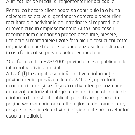
Autrizatiilor de Mediu si reglementarilor aplicabile.
Pentru ca fiecare client poate sa contribuie la o buna
colectare selectiva si gestionare corecta a deseurilor
rezultate din activitatile de intretinere si reparatii ale
autovehicule in amplasamentele Auto Cobalcescu
recomandam clientior sa predea deseurile, piesele,
lichidele si materialele uzate fara niciun cost client catre
organizatia noastra care se angajeaza sa le gestioneze
in asa fel incat sa previna poluarea mediului.
*Conform cu HG 878/2005 privind accesul publicului la
informatia privind mediul
Art. 26 (1) În scopul diseminării active a informației
privind mediul prevăzute la art. 22 lit. e), operatorii
economici care își desfășoară activitatea pe baza unei
autorizații/autorizații integrate de mediu au obligația de
a informa trimestrial publicul, prin afișare pe propria
pagină web sau prin orice alte mijloace de comunicare,
despre consecințele activităților și/sau ale produselor lor
asupra mediului.