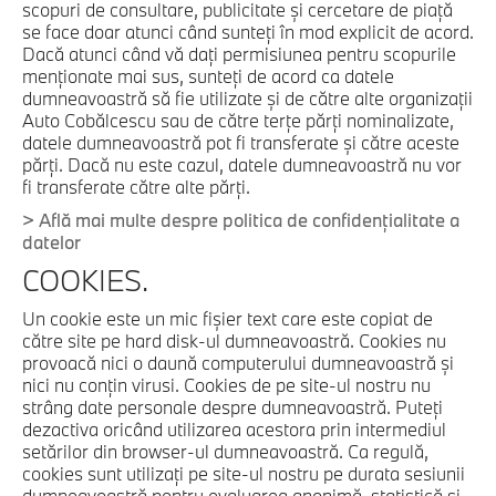
scopuri de consultare, publicitate şi cercetare de piaţă
se face doar atunci când sunteţi în mod explicit de acord.
Dacă atunci când vă daţi permisiunea pentru scopurile
menţionate mai sus, sunteţi de acord ca datele
dumneavoastră să fie utilizate şi de către alte organizaţii
Auto Cobălcescu sau de către terţe părţi nominalizate,
datele dumneavoastră pot fi transferate şi către aceste
părţi. Dacă nu este cazul, datele dumneavoastră nu vor
fi transferate către alte părţi.
> Află mai multe despre politica de confidenţialitate a
datelor
COOKIES.
Un cookie este un mic fişier text care este copiat de
către site pe hard disk-ul dumneavoastră. Cookies nu
provoacă nici o daună computerului dumneavoastră şi
nici nu conţin virusi. Cookies de pe site-ul nostru nu
strâng date personale despre dumneavoastră. Puteţi
dezactiva oricând utilizarea acestora prin intermediul
setărilor din browser-ul dumneavoastră. Ca regulă,
cookies sunt utilizaţi pe site-ul nostru pe durata sesiunii
dumneavoastră pentru evaluarea anonimă, statistică şi