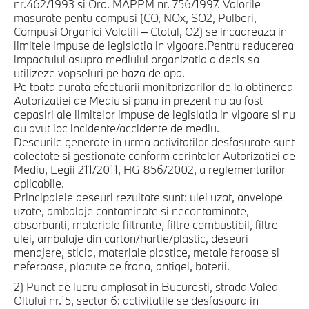
nr.462/1993 si Ord. MAPPM nr. 756/1997. Valorile
masurate pentu compusi (CO, NOx, SO2, Pulberi,
Compusi Organici Volatili – Ctotal, O2) se incadreaza in
limitele impuse de legislatia in vigoare.Pentru reducerea
impactului asupra mediului organizatia a decis sa
utilizeze vopseluri pe baza de apa.
Pe toata durata efectuarii monitorizarilor de la obtinerea
Autorizatiei de Mediu si pana in prezent nu au fost
depasiri ale limitelor impuse de legislatia in vigoare si nu
au avut loc incidente/accidente de mediu.
Deseurile generate in urma activitatilor desfasurate sunt
colectate si gestionate conform cerintelor Autorizatiei de
Mediu, Legii 211/2011, HG 856/2002, a reglementarilor
aplicabile.
Principalele deseuri rezultate sunt: ulei uzat, anvelope
uzate, ambalaje contaminate si necontaminate,
absorbanti, materiale filtrante, filtre combustibil, filtre
ulei, ambalaje din carton/hartie/plastic, deseuri
menajere, sticla, materiale plastice, metale feroase si
neferoase, placute de frana, antigel, baterii.
2) Punct de lucru amplasat in Bucuresti, strada Valea
Oltului nr.15, sector 6: activitatile se desfasoara in