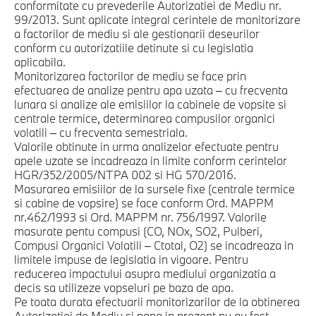
conformitate cu prevederile Autorizatiei de Mediu nr.
99/2013. Sunt aplicate integral cerintele de monitorizare
a factorilor de mediu si ale gestionarii deseurilor
conform cu autorizatiile detinute si cu legislatia
aplicabila.
Monitorizarea factorilor de mediu se face prin
efectuarea de analize pentru apa uzata – cu frecventa
lunara si analize ale emisiilor la cabinele de vopsite si
centrale termice, determinarea compusilor organici
volatili – cu frecventa semestriala.
Valorile obtinute in urma analizelor efectuate pentru
apele uzate se incadreaza in limite conform cerintelor
HGR/352/2005/NTPA 002 si HG 570/2016.
Masurarea emisiilor de la sursele fixe (centrale termice
si cabine de vopsire) se face conform Ord. MAPPM
nr.462/1993 si Ord. MAPPM nr. 756/1997. Valorile
masurate pentu compusi (CO, NOx, SO2, Pulberi,
Compusi Organici Volatili – Ctotal, O2) se incadreaza in
limitele impuse de legislatia in vigoare. Pentru
reducerea impactului asupra mediului organizatia a
decis sa utilizeze vopseluri pe baza de apa.
Pe toata durata efectuarii monitorizarilor de la obtinerea
Autorizatiei de Mediu si pana in prezent nu au fost